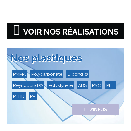
VOIR NOS RÉALISATIONS
Nos plastiques
PMMA
Polycarbonate
Dibond ©
Reynobond ©
Polystyrène
ABS
PVC
PET
PEHD
PP
D'INFOS