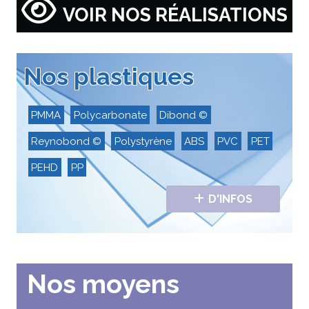
VOIR NOS RÉALISATIONS
Nos plastiques
PMMA
Polycarbonate
Dibond ©
Reynobond ©
Polystyrène
ABS
PVC
PET
PEHD
PP
D'INFOS
Nos moyens