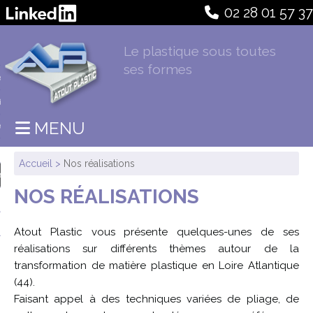
02 28 01 57 37
Le plastique sous toutes
ses formes
stic
ire
MENU
ens
nts
Accueil
>
Nos réalisations
sations
NOS RÉALISATIONS
ment
Atout Plastic vous présente quelques-unes de ses
réalisations sur différents thèmes autour de la
transformation de matière plastique en Loire Atlantique
(44).
Faisant appel à des techniques variées de pliage, de