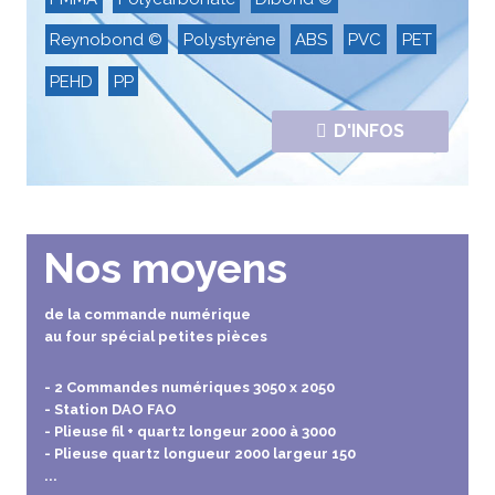
Reynobond ©
Polystyrène
ABS
PVC
PET
PEHD
PP
D'INFOS
Nos moyens
de la commande numérique
au four spécial petites pièces
- 2 Commandes numériques 3050 x 2050
- Station DAO FAO
- Plieuse fil + quartz longeur 2000 à 3000
- Plieuse quartz longueur 2000 largeur 150
...