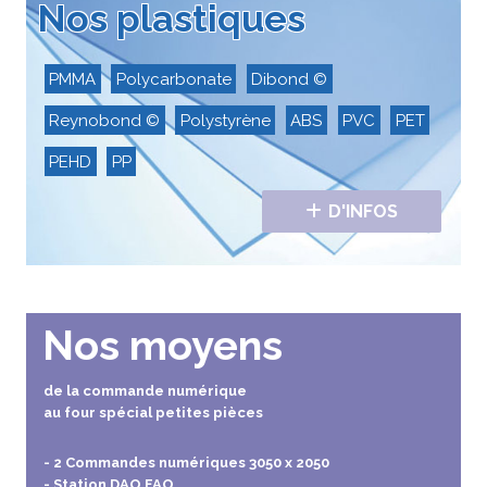
Nos plastiques
PMMA
Polycarbonate
Dibond ©
Reynobond ©
Polystyrène
ABS
PVC
PET
PEHD
PP
D'INFOS
Nos moyens
de la commande numérique
au four spécial petites pièces
- 2 Commandes numériques 3050 x 2050
- Station DAO FAO