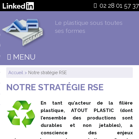
02 28 01 57 37
Le plastique sous toutes
ses formes
stic
ire
MENU
ens
nts
Accueil
>
Notre stratégie RSE
sations
NOTRE STRATÉGIE RSE
ment
En tant qu’acteur de la filière
plastique, ATOUT PLASTIC (dont
l’ensemble des productions sont
durables et non jetables), a
conscience des enjeux