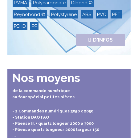
PMMA
Polycarbonate
Dibond ©
Reynobond ©
Polystyrène
ABS
PVC
PET
PEHD
PP
D'INFOS
Nos moyens
de la commande numérique
au four spécial petites pièces
- 2 Commandes numériques 3050 x 2050
- Station DAO FAO
- Plieuse fil + quartz longeur 2000 à 3000
- Plieuse quartz longueur 2000 largeur 150
...